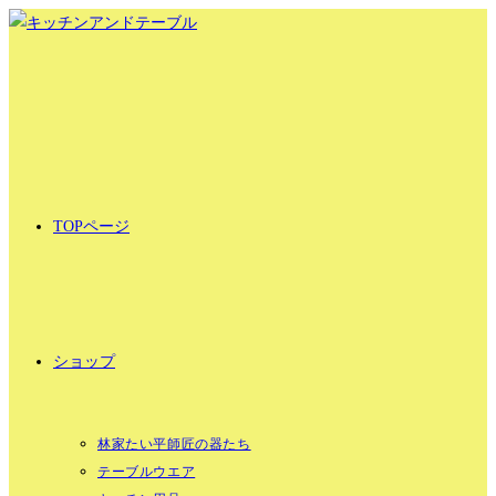
コ
ン
テ
ン
ツ
へ
ス
キ
TOPページ
ッ
プ
ショップ
林家たい平師匠の器たち
テーブルウエア