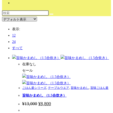
ウ
イ
ェ
ブ
サ
表示:
イ
12
ト
ト
24
の
すべて
検
索
を
在庫なし
の
ト
セール
グ
ル
ごはん釜シリーズ
,
テーブルウエア
,
旨味かまめし
,
旨味ごはん釜
旨味かまめし （1.5合炊き）
検
元
現
¥
13,000
¥
8,800
の
在
価
の