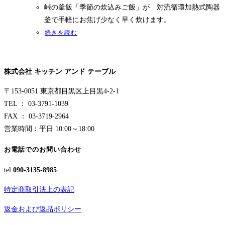
格
価
峠の釜飯「季節の炊込みご飯」が 対流循環加熱式陶器
は
格
釜で手軽にお焦げ少なく早く炊けます。
¥13,000
は
続きを読む
で
¥8,800
索
し
で
た。
す。
株式会社 キッチン アンド テーブル
〒153-0051 東京都目黒区上目黒4-2-1
を
TEL ： 03-3791-1039
FAX ： 03-3719-2964
営業時間：平日 10:00～18:00
お電話でのお問い合わせ
ト
tel.
090-3135-8985
特定商取引法上の表記
返金および返品ポリシー
グ