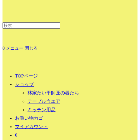
ェ
0
メニュー
閉じる
ブ
TOPページ
ショップ
林家たい平師匠の器たち
テーブルウエア
キッチン用品
サ
お買い物カゴ
マイアカウント
0